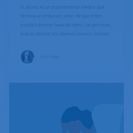
seguimiento
El aborto es un procedimiento médico que
termina un embarazo antes de que el feto
pueda sobrevivir fuera del útero. Las personas
buscan abortar por diversos motivos, incluidos
factores médicos, sociales, personales y
económicos. Existen distintos métodos para
Khalil Khalaf
realizar un aborto, como el uso de
medicamentos, conocido como aborto con
medicamentos, o procedimientos realizados
en una clínica. Vale la pena mencionar que las
normas y la accesibilidad de los servicios de
aborto pueden variar según el país y la región, y
el tema del aborto suele generar debates y
controversias intensas. Las leyes, las
regulaciones y las opiniones públicas sobre el