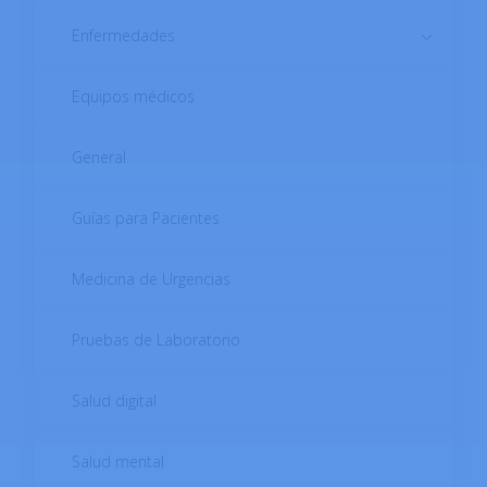
Enfermedades
Equipos médicos
Enfermedades autoinmunes
Enfermedades Cardiovasculares
General
Enfermedades de Transmisión Sexual
Guías para Pacientes
Enfermedades del sistema digestivo
Medicina de Urgencias
Enfermedades del sistema musculoesquelético
Pruebas de Laboratorio
Enfermedades del sistema reproductor
Salud digital
femenino
Salud mental
Enfermedades del sistema reproductor