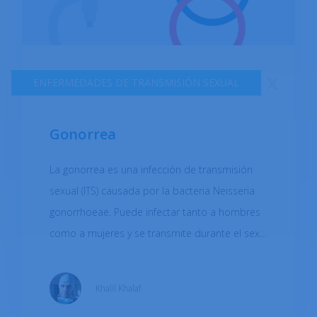
prevenir problemas de salud a largo plazo. En
este contexto, es importante comprender las
causas, los síntomas y las opciones de
tratamiento de la clamidia para prevenir su
ENFERMEDADES DE TRANSMISIÓN SEXUAL
propagación y promover una buena salud
sexual.
Gonorrea
La gonorrea es una infección de transmisión
sexual (ITS) causada por la bacteria Neisseria
gonorrhoeae. Puede infectar tanto a hombres
como a mujeres y se transmite durante el sexo
vaginal, anal u oral con una persona infectada.
También puede transmitirse de una madre
Khalil Khalaf
infectada a su bebé durante el parto. Los