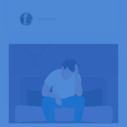
síndrome de inmunodeficiencia adquirida
(sida). El VIH se transmite a través del contacto
Khalil Khalaf
con sangre, semen, fluidos vaginales o leche
materna infectados. Esto suele ocurrir
mediante contacto sexual sin protección, al
compartir agujas o jeringas con una persona
que vive con VIH o por transmisión de una
madre infectada a su hijo durante el
embarazo, el parto o la lactancia. La
prevalencia del VIH hace que sea un tema
importante de discusión: a finales de 2021, se
estimaba que 38 millones de personas vivían
con esta enfermedad.