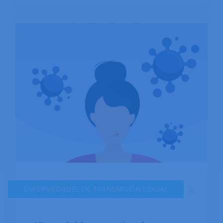
síntomas de la gonorrea pueden variar entre
hombres y mujeres. Es una infección que se
puede tratar, pero si no se trata puede
provocar complicaciones graves. Para reducir el
riesgo de infección por gonorrea, es
importante practicar sexo seguro usando
preservativos, hacerse pruebas de ITS con
regularidad e informar a las parejas sexuales si
se ha recibido un diagnóstico de ITS. Si
sospechas que podrías haber estado
expuesto a la gonorrea, es importante hacerte
pruebas y recibir tratamiento lo antes posible
para evitar una mayor transmisión y
ENFERMEDADES DE TRANSMISIÓN SEXUAL
complicaciones. La OMS informó que en 2020
más de 80 millones de personas estaban