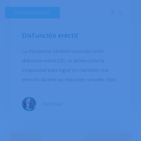
ENFERMEDADES
Disfunción eréctil
La impotencia, también conocida como
disfunción eréctil (DE), se define como la
incapacidad para lograr y/o mantener una
erección durante las relaciones sexuales. Este
tema es importante porque es un problema
persistente que afecta aproximadamente a un
Khalil Khalaf
tercio de los hombres en todo el mundo. Se
espera que la prevalencia de la disfunción
eréctil aumente considerablemente para 2025,
lo que provocaría más estrés, problemas de