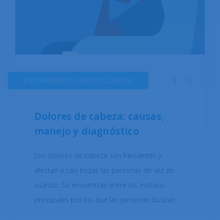
aborto varían significativamente en todo el
mundo. La decisión de someterse a un aborto
es profundamente personal y con frecuencia
está determinada por las circunstancias
individuales, las creencias personales y las
ENFERMEDADES NEUROLÓGICAS
consideraciones éticas. La elección del método
depende de aspectos como la etapa del
Dolores de cabeza: causas,
embarazo y el bienestar y las decisiones
manejo y diagnóstico
personales de la mujer. En general, a medida
que avanza el embarazo, el método de aborto
Los dolores de cabeza son frecuentes y
tiende a ser más complejo y difícil.
afectan a casi todas las personas de vez en
cuando. Se encuentran entre los motivos
principales por los que las personas buscan
orientación médica de sus profesionales de