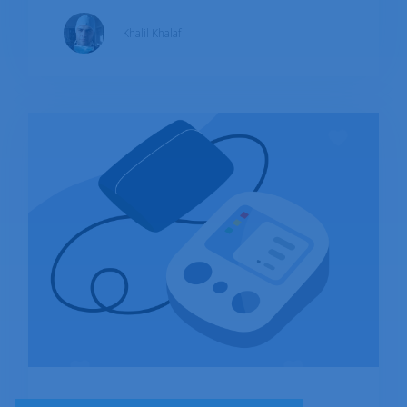
atención primaria. Aunque a veces pueden
Khalil Khalaf
indicar problemas de salud subyacentes más
importantes, su principal impacto radica en las
cargas personales y sociales que imponen,
como dolor, menor calidad de vida y otras. A
pesar de su amplia presencia, los dolores de
cabeza suelen recibir atención insuficiente en la
asignación de recursos de salud, lo que resalta
la necesidad de un mayor reconocimiento de
este problema de salud pública. La prevalencia
mundial actual de dolores de cabeza activos
es del 52% de la población general, lo que
indica la importancia de centrarse en este
tema.