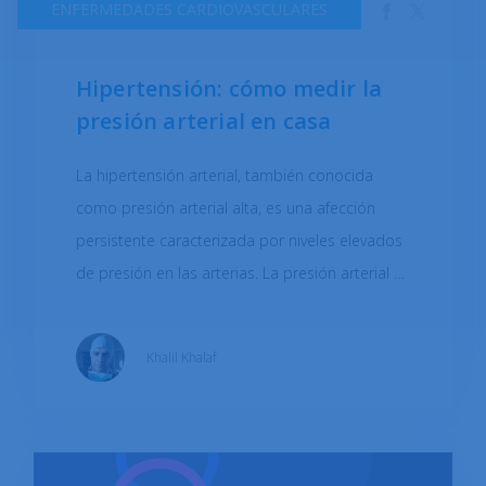
ENFERMEDADES CARDIOVASCULARES
Hipertensión: cómo medir la
presión arterial en casa
La hipertensión arterial, también conocida
como presión arterial alta, es una afección
persistente caracterizada por niveles elevados
de presión en las arterias. La presión arterial es
la fuerza que ejerce la sangre sobre las
paredes de los vasos sanguíneos a medida
Khalil Khalaf
que el corazón la bombea por todo el cuerpo.