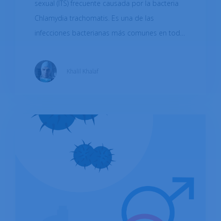
sexual (ITS) frecuente causada por la bacteria
Chlamydia trachomatis. Es una de las
infecciones bacterianas más comunes en todo
el mundo y afecta tanto a hombres como a
mujeres. Puede transmitirse durante el sexo
Khalil Khalaf
vaginal, anal u oral con una pareja infectada, y
también puede transmitirse de una mujer
embarazada a su bebé durante el parto. La
infección a menudo no presenta síntomas y, si
no se trata, puede provocar complicaciones
graves, como la enfermedad inflamatoria
pélvica (EIP), infertilidad y un mayor riesgo de
contraer el VIH. Sin embargo, la clamidia se
puede tratar fácilmente con antibióticos, y la
detección y el tratamiento tempranos pueden