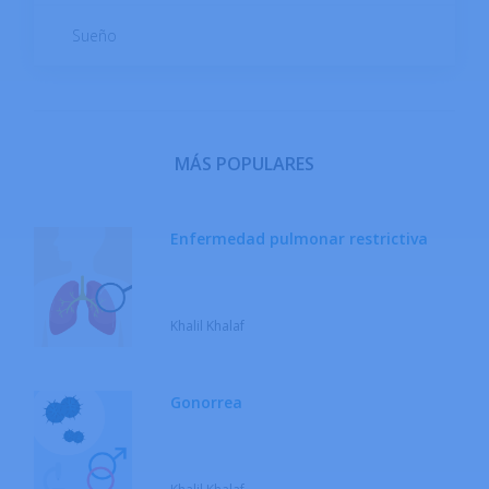
masculino
Sueño
Enfermedades del sistema respiratorio
Enfermedades endocrinas
MÁS POPULARES
Enfermedades infecciosas
Enfermedad pulmonar restrictiva
Enfermedades metabólicas
Enfermedades Neoplásicas
Khalil Khalaf
Enfermedades neurológicas
Gonorrea
Enfermedades Reumáticas