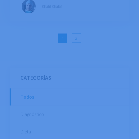
poliquístico porque se forman sacos llenos de
Khalil Khalaf
líquido que contienen óvulos inmaduros en los
bordes externos de los ovarios. Esta afección
afecta al 4-20% de las mujeres en edad
reproductiva.
1
2
CATEGORÍAS
Todos
Diagnóstico
Dieta