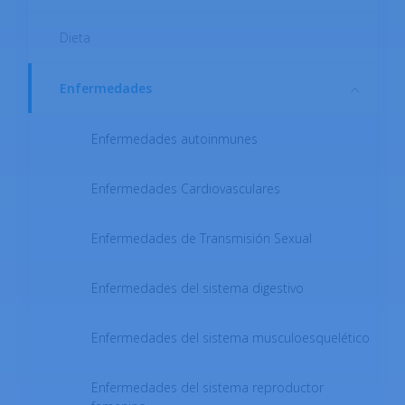
Dieta
Opinión médica anónima
al alcance de tu mano en la
Enfermedades
app
Enfermedades autoinmunes
Enfermedades Cardiovasculares
Enfermedades de Transmisión Sexual
DESCARGAR
Enfermedades del sistema digestivo
Enfermedades del sistema musculoesquelético
Enfermedades del sistema reproductor