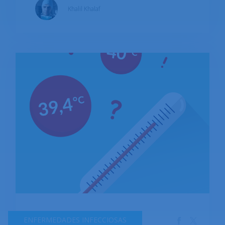
Khalil Khalaf
(aproximadamente el 60% de las mujeres).
ENFERMEDADES INFECCIOSAS