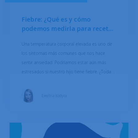
Fiebre: ¿Qué es y cómo
podemos medirla para recetar
medicamentos?
Una temperatura corporal elevada es uno de
los síntomas más comunes que nos hace
sentir ansiedad. Podríamos estar aún más
estresados si nuestro hijo tiene fiebre. ¿Toda
fiebre es peligrosa? Descubra cómo medir
adecuadamente la temperatura y cuándo
Ewelina Kodyra
administrar antipiréticos (sustancias que
reducen la fiebre) y a qué dosis.