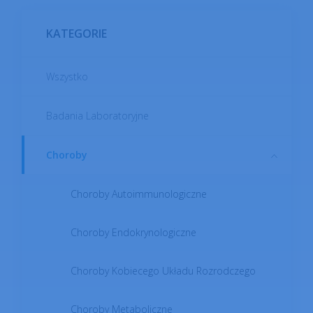
KATEGORIE
Wszystko
Anonimowa opinia
lekarska
na wyciągnięcie
Badania Laboratoryjne
ręki w aplikacji
Choroby
Choroby Autoimmunologiczne
Choroby Endokrynologiczne
POBIERZ
Choroby Kobiecego Układu Rozrodczego
Choroby Metaboliczne