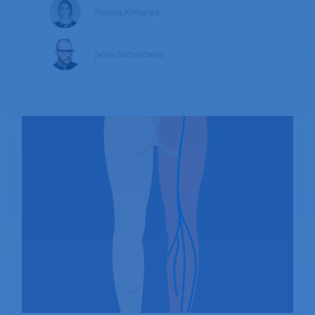
Paulina Klimanek
wspomagać leczenie? Co robić by
zminimalizować ból?
Jacek Suchanowski