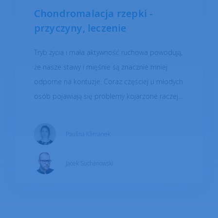
Chondromalacja rzepki -
przyczyny, leczenie
Tryb życia i mała aktywność ruchowa powodują,
że nasze stawy i mięśnie są znacznie mniej
odporne na kontuzje. Coraz częściej u młodych
osób pojawiają się problemy kojarzone raczej z
wynikami procesu starzenia - ból w stawach i
zmiany zwyrodnieniowe to jedne z nich. Jedną z
Paulina Klimanek
przyczyn odczuwanego bólu może być właśnie
chondromalacja.
Jacek Suchanowski