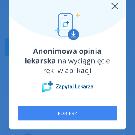
CHOROBY UKŁADU MIĘŚNIOWO-
SZKIELETOWEGO
Jak powstaje wdowi garb -
przyczyny oraz objawy
Setki godzin, jakie miesięcznie większość z nas
spędza przed komputerem, zdecydowanie nie
są obojętne dla zdrowia. Nasilające się bóle w
odcinku szyjnym, nieestetycznie zaokrąglone
plecy, czy też wysunięta do przodu głowa to
jedne z objawów powstających zwyrodnień. Jak