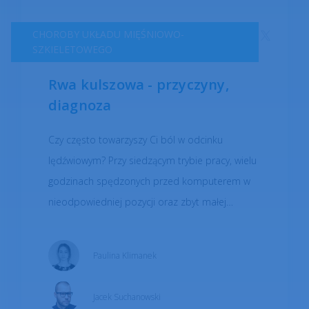
CHOROBY UKŁADU MIĘŚNIOWO-
SZKIELETOWEGO
Rwa kulszowa - przyczyny,
diagnoza
Czy często towarzyszy Ci ból w odcinku
lędźwiowym? Przy siedzącym trybie pracy, wielu
godzinach spędzonych przed komputerem w
nieodpowiedniej pozycji oraz zbyt małej
aktywności fizycznej ciężko o inną odpowiedź.
Jakie mogą być przyczyny bólu? Czy rwa
Paulina Klimanek
kulszowa jest realnym zagrożeniem?
Jacek Suchanowski