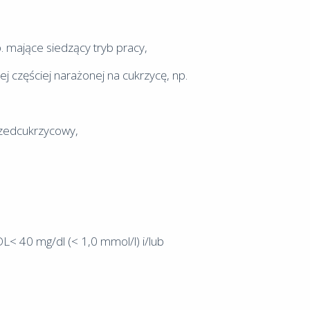
. mające siedzący tryb pracy,
 częściej narażonej na cukrzycę, np.
rzedcukrzycowy,
DL< 40 mg/dl (< 1,0 mmol/l) i/lub