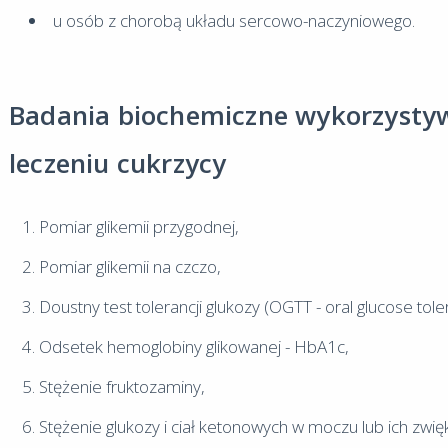
u osób z chorobą układu sercowo-naczyniowego.
Badania biochemiczne wykorzystyw
leczeniu cukrzycy
Pomiar glikemii przygodnej,
Pomiar glikemii na czczo,
Doustny test tolerancji glukozy (OGTT - oral glucose tole
Odsetek hemoglobiny glikowanej - HbA1c,
Stężenie fruktozaminy,
Stężenie glukozy i ciał ketonowych w moczu lub ich zwię