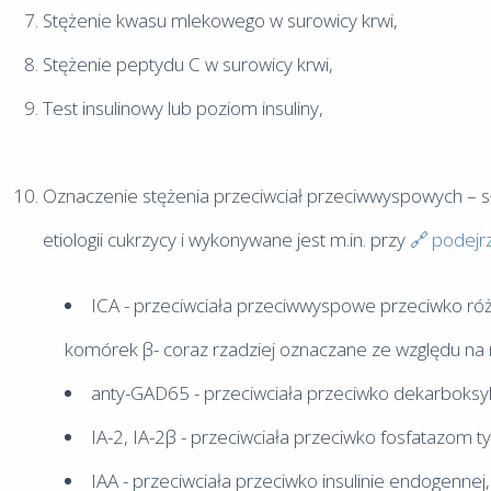
Stężenie kwasu mlekowego w surowicy krwi,
Stężenie peptydu C w surowicy krwi,
Test insulinowy lub poziom insuliny,
Oznaczenie stężenia przeciwciał przeciwwyspowych – s
etiologii cukrzycy i wykonywane jest m.in. przy
podejrz
ICA - przeciwciała przeciwwyspowe przeciwko 
komórek β- coraz rzadziej oznaczane ze względu na 
anty-GAD65 - przeciwciała przeciwko dekarboksy
IA-2, IA-2β - przeciwciała przeciwko fosfatazom t
IAA - przeciwciała przeciwko insulinie endogennej,