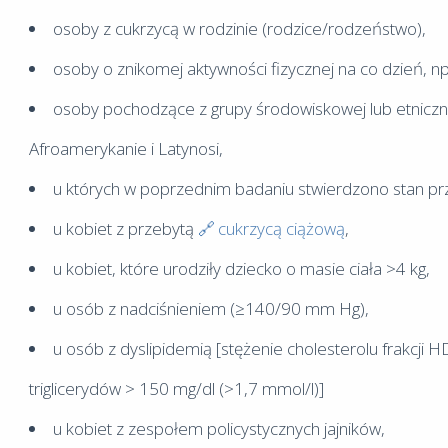
osoby z cukrzycą w rodzinie (rodzice/rodzeństwo),
osoby o znikomej aktywności fizycznej na co dzień, np
osoby pochodzące z grupy środowiskowej lub etnicznej
Afroamerykanie i Latynosi,
u których w poprzednim badaniu stwierdzono stan p
u kobiet z przebytą
cukrzycą ciążową
,
u kobiet, które urodziły dziecko o masie ciała >4 kg,
u osób z nadciśnieniem (≥140/90 mm Hg),
u osób z dyslipidemią [stężenie cholesterolu frakcji H
triglicerydów > 150 mg/dl (>1,7 mmol/l)]
u kobiet z zespołem policystycznych jajników,