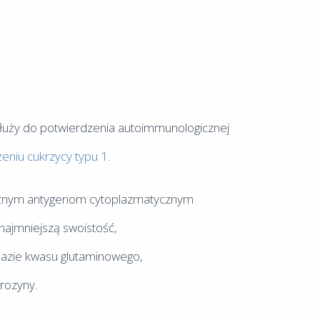
łuży do potwierdzenia autoimmunologicznej
eniu cukrzycy typu 1
.
różnym antygenom cytoplazmatycznym
najmniejszą swoistość,
lazie kwasu glutaminowego,
yrozyny.