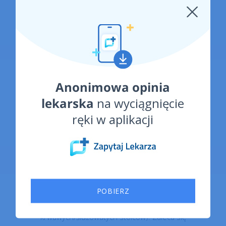
chorobę autoimmunologiczną, lekarz może
poprosić o bardziej inwazyjną procedurę zwaną
kolonoskopią.
Leczenie
Anonimowa opinia
lekarska
na wyciągnięcie
ostra biegunka jest zwykle leczona w
ręki w aplikacji
domu za pomocą leków bez recepty, takich
jak loperamid oraz nawodnienia. (Specjaliści
medyczni zwykle nie zalecają samodzielnego
leczenia się w przypadku jakichkolwiek
POBIERZ
systematycznych oznak infekcji (gorączka) lub
krwawych/śluzowatych stolców). Zaleca się