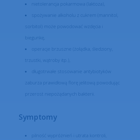
nietolerancja pokarmowa (laktoza),
spożywanie alkoholu z cukrem (mannitol,
sorbitol) może powodować wzdęcia i
biegunkę,
operacje brzuszne (żołądka, śledziony,
trzustki, wątroby itp.),
długotrwałe stosowanie antybiotyków
zaburza prawidłową florę jelitową powodując
przerost niepożądanych bakterii.
Symptomy
pilność wypróżnień i utrata kontroli,