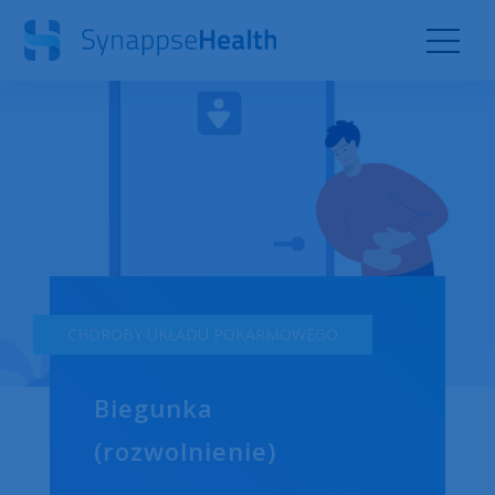
CHOROBY UKŁADU POKARMOWEGO
Biegunka
(rozwolnienie)