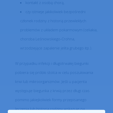
kontakt z osobą chorą,
czy istnieje jakikolwiek bezpośredni
członek rodziny z historią przewlekłych
problemów z układem pokarmowym (celiakia,
choroba Leśniowskiego-Crohna,
wrzodziejące zapalenie jelita grubego itp.).
W przypadku infekcji i długotrwałej biegunki
pobiera się próbki stolca w celu poszukiwania
krwi lub mikroorganizmów. Jeśli u pacjenta
występuje biegunka z krwią przez długi czas
pomimo jakiejkolwiek formy przepisanego
leczenia lub historia rodziny wskazuje na