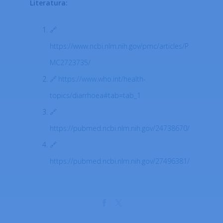
Literatura:
https://www.ncbi.nlm.nih.gov/pmc/articles/P
MC2723735/
https://www.who.int/health-
topics/diarrhoea#tab=tab_1
https://pubmed.ncbi.nlm.nih.gov/24738670/
https://pubmed.ncbi.nlm.nih.gov/27496381/